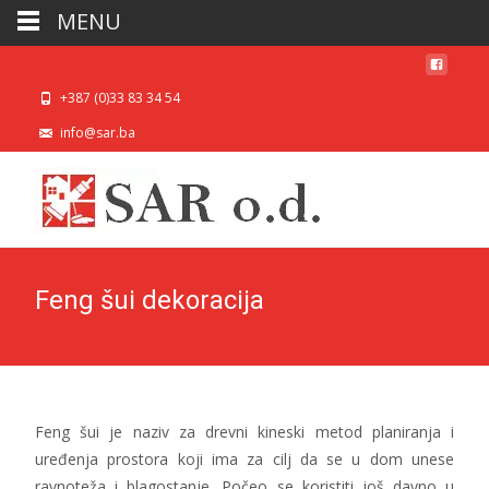
MENU
+387 (0)33 83 34 54
info@sar.ba
Feng šui dekoracija
Feng šui je naziv za drevni kineski metod planiranja i
uređenja prostora koji ima za cilj da se u dom unese
ravnoteža i blagostanje. Počeo se koristiti još davno u