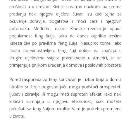
prošlosti a u drevnoj Kini je smatran naukom, pa prema
predanju neki njegovi dijelovi čuvani su kao tajna za
očuvanje zdravlja, bogatstva i moći cara i njegovih
potomaka. Međutim, nakon Kineske revolucije opada
popularnost fung šuija, tako da danas otprilike trećina
Kineza živi po pravilima feng šuija. Nasuprot tome, iako
dosta pojednostavljen, feng šuji dobija na značaju u
drugim dijelovima svijeta prvenstveno u Americi, te se
primjenjuje prilikom uređenja domova i poslovnih prostora.
Pored rasporeda za feng šui važan je i izbor boja u domu.
Ukoliko su boje odgovarajuće mogu podstaći prosperitet,
ljubav i zdravlje, ili mogu imati suprotan efekat. Iako neki
kritičari sumnjaju u njegovu efikasnost, ipak možete
pokušati sa feng šuijom ukoliko Vam je potreba promjena
u životu.