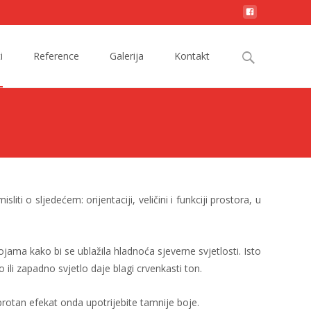
Search
i
Reference
Galerija
Kontakt
for:
 o sljedećem: orijentaciji, veličini i funkciji prostora, u
bojama kako bi se ublažila hladnoća sjeverne svjetlosti. Isto
ili zapadno svjetlo daje blagi crvenkasti ton.
uprotan efekat onda upotrijebite tamnije boje.