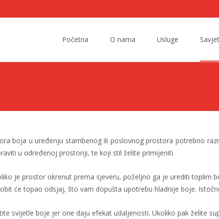
Skip
to
Početna
O nama
Usluge
Savjet
content
a boja u uređenju stambenog ili poslovnog prostora potrebno razmisliti
ti u određenoj prostoriji, te koji stil želite primijeniti.
Ukoliko je prostor okrenut prema sjeveru, poželjno ga je urediti toplim 
obit će topao odsjaj, što vam dopušta upotrebu hladnije boje. Istočno 
tite svijetle boje jer one daju efekat udaljenosti. Ukoliko pak želite s