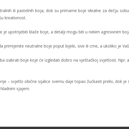
ralnih ili pastelnih boja, dok su primarne boje idealne za dečju sobu.
ašu kreativnost.
e je upotrijebiti blaže boje, a detalji mogu biti u nekim agresivnim bo
primijenite neutralne boje poput bijele, sive ili crne, a ukoliko je Vaš s
a izabrati boje koje će izgledati dobro na vještačkoj svjetlosti. Npr. a
ije – svjetlo obične sijalice svemu daje topao žućkasti preliv, dok je 
a hladnim sjajem.