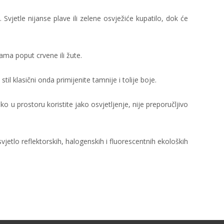
 Svjetle nijanse plave ili zelene osvježiće kupatilo, dok će
jama poput crvene ili žute.
til klasični onda primijenite tamnije i tolije boje.
ko u prostoru koristite jako osvjetljenje, nije preporučljivo
svjetlo reflektorskih, halogenskih i fluorescentnih ekoloških