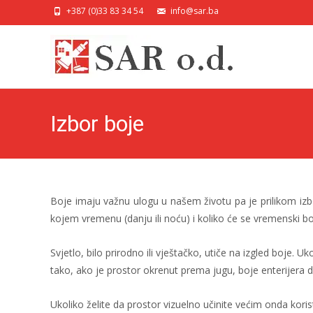
+387 (0)33 83 34 54
info@sar.ba
Izbor boje
Boje imaju važnu ulogu u našem životu pa je prilikom izbor
kojem vremenu (danju ili noću) i koliko će se vremenski boravi
Svjetlo, bilo prirodno ili vještačko, utiče na izgled boje. 
tako, ako je prostor okrenut prema jugu, boje enterijera d
Ukoliko želite da prostor vizuelno učinite većim onda koris