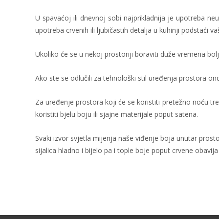
U spavaćoj ili dnevnoj sobi najprikladnija je upotreba neut
upotreba crvenih ili ljubičastih detalja u kuhinji podstaći v
Ukoliko će se u nekoj prostoriji boraviti duže vremena bolj
Ako ste se odlučili za tehnološki stil uređenja prostora onda 
Za uređenje prostora koji će se koristiti pretežno noću treb
koristiti bjelu boju ili sjajne materijale poput satena.
Svaki izvor svjetla mijenja naše viđenje boja unutar prostor
sijalica hladno i bijelo pa i tople boje poput crvene obavij